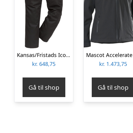
Kansas/Fristads Icon Light bukser – dame (Sort, 34)
kr.
648,75
kr.
1.473,75
Gå til shop
Gå til shop