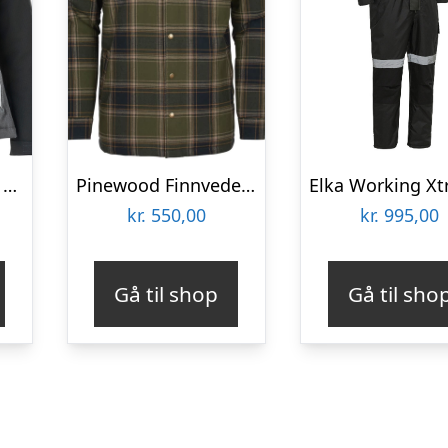
Mascot Accelerate Vinterjakke – Dame (Sort, XS)
Pinewood Finnveden Padded Overshirt (Moss Green/Black, 4XL)
kr.
550,00
kr.
995,00
Gå til shop
Gå til sho