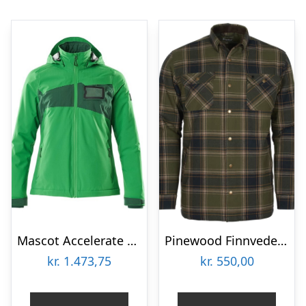
Mascot Accelerate Vinterjakke – Dame (Græsgrøn/Grøn, 2XL)
Pinewood Finnveden Padded Overshirt (Moss Green/Black, 4XL)
kr.
1.473,75
kr.
550,00