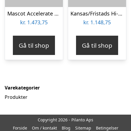
Mascot Accelerate Vinterjakke – Dame (Græsgrøn/Grøn, 2XL)
Kansas/Fristads Hi-Vis Green Buks kl. 2 Dame (HI VIS Orange/Marine, 34)
kr.
1.473,75
kr.
1.148,75
Gå til shop
Gå til shop
Varekategorier
Produkter
Copyright 2026 - Pilanto Aps
Forside
Om / kontakt
Blog
Sitemap
Betingelser