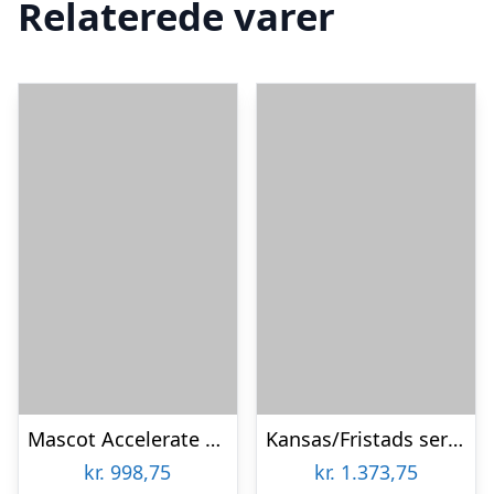
Relaterede varer
Mascot Accelerate damebukser pearl fit (Grøn, 36)
Kansas/Fristads service denim stretch bukser – dame (Indigo, 46)
kr.
998,75
kr.
1.373,75