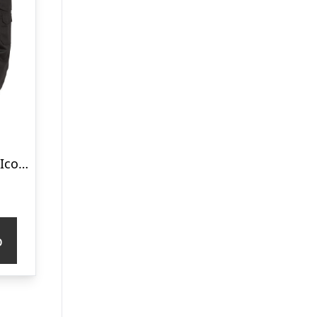
Kansas/Fristads Icon Light bukser – dame (Sort, 34)
p