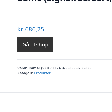
kr.
686,25
Gå til shop
Varenummer (SKU):
1124045393589206903
Kategori:
Produkter