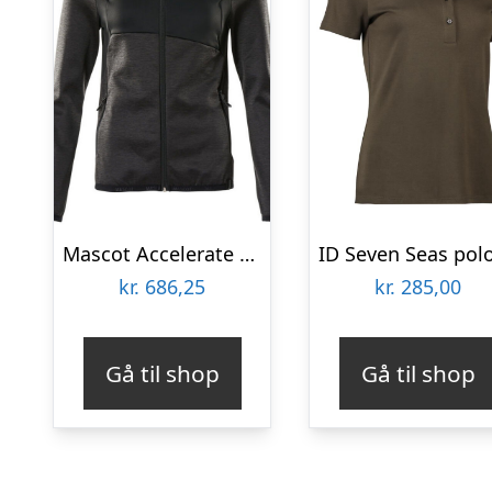
Mascot Accelerate fleecetrøje med lynlås – dame (Mørk Antracit/Sort, XS)
kr.
686,25
kr.
285,00
Gå til shop
Gå til shop