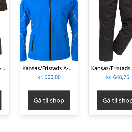
ID Seven Seas polo – dame (Oliven, M)
Kansas/Fristads A-Code Foret Vinterjakke – dame (Cool Blue, 2XL)
kr.
500,00
kr.
648,75
Gå til shop
Gå til sho