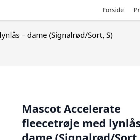
Forside
P
ynlås – dame (Signalrød/Sort, S)
Mascot Accelerate
fleecetrøje med lynlås
dame (Signalrød/Sort,